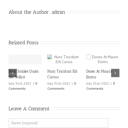
About the Author: 
admin
Related Posts
Proin Sodales Quam
Nunc Tincidunt Elit
Donec At Mauris
C
Nec Sollicit
Cursus
Enims
S
July 31st, 2012
|
0
July 31st, 2012
|
0
July 31st, 2012
|
0
J
Comments
Comments
Comments
C
Leave A Comment