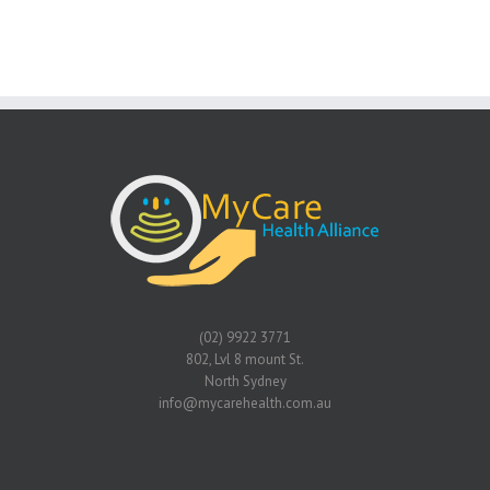
(02) 9922 3771
802, Lvl 8 mount St.
North Sydney
info@mycarehealth.com.au