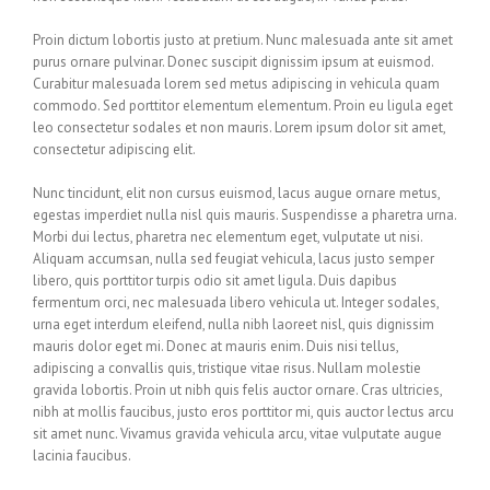
Proin dictum lobortis justo at pretium. Nunc malesuada ante sit amet
purus ornare pulvinar. Donec suscipit dignissim ipsum at euismod.
Curabitur malesuada lorem sed metus adipiscing in vehicula quam
commodo. Sed porttitor elementum elementum. Proin eu ligula eget
leo consectetur sodales et non mauris. Lorem ipsum dolor sit amet,
consectetur adipiscing elit.
Nunc tincidunt, elit non cursus euismod, lacus augue ornare metus,
egestas imperdiet nulla nisl quis mauris. Suspendisse a pharetra urna.
Morbi dui lectus, pharetra nec elementum eget, vulputate ut nisi.
Aliquam accumsan, nulla sed feugiat vehicula, lacus justo semper
libero, quis porttitor turpis odio sit amet ligula. Duis dapibus
fermentum orci, nec malesuada libero vehicula ut. Integer sodales,
urna eget interdum eleifend, nulla nibh laoreet nisl, quis dignissim
mauris dolor eget mi. Donec at mauris enim. Duis nisi tellus,
adipiscing a convallis quis, tristique vitae risus. Nullam molestie
gravida lobortis. Proin ut nibh quis felis auctor ornare. Cras ultricies,
nibh at mollis faucibus, justo eros porttitor mi, quis auctor lectus arcu
sit amet nunc. Vivamus gravida vehicula arcu, vitae vulputate augue
lacinia faucibus.