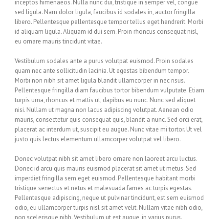
inceptos himenaeos. Nulla nunc dui, tristique in semper vel, congue
sed ligula. Nam dolor ligula, faucibus id sodales in, auctor fringilla
libero. Pellentesque pellentesque tempor tellus eget hendrerit. Morbi
id aliquam ligula. Aliquam id dui sem. Proin rhoncus consequat nisl,
eu ornare mauris tincidunt vitae.
Vestibulum sodales ante a purus volutpat euismod. Proin sodales
quam nec ante sollicitudin lacinia. Ut egestas bibendum tempor.
Morbi non nibh sit amet ligula blandit ullamcorper in nec risus.
Pellentesque fringilla diam faucibus tortor bibendum vulputate. Etiam
turpis urna, rhoncus et mattis ut, dapibus eu nunc. Nunc sed aliquet
nisi. Nullam ut magna non lacus adipiscing volutpat. Aenean odio
mauris, consectetur quis consequat quis, blandit a nunc. Sed orci erat,
placerat ac interdum ut, suscipit eu augue. Nunc vitae mi tortor. Ut vel
justo quis lectus elementum ullamcorper volutpat vel libero.
Donec volutpat nibh sit amet libero ornare non laoreet arcu luctus.
Donec id arcu quis mauris euismod placerat sit amet ut metus. Sed
imperdiet fringilla sem eget euismod. Pellentesque habitant morbi
tristique senectus et netus et malesuada fames ac turpis egestas.
Pellentesque adipiscing, neque ut pulvinar tincidunt, est sem euismod
odio, eu ullamcorper turpis nisl sit amet velit. Nullam vitae nibh odio,
non scelerisque nibh. Vestibulum ut est augue, in varius purus.