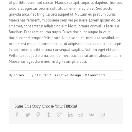
Ut porttitor euismod cursus. Mauris suscipit, turpis ut dapibus rhoncus,
odio erat egestas orci, in sollicitudin enim erat id est. Sed auctor
gravida arcu, nec fringilla orci aliquet ut. Nullam eu pretium purus.
Maecenas fermentum posuere sem vel posuere. Lorem ipsum dolor
sit amet, consectetur adipiscing elit. Morbi ornare convallis lectus a
faucibus. Praesent et urna turpis. Fusce tincidunt augue in velit
tincidunt sed tempor felis porta. Nunc sodales, metus ut vestibulum
ornare, est magna laoreet lectus, ut adipiscing massa odio sed turpis.
In nec lorem porttitor urna consequat sagittis. Nullam eget elit ante.
Pellentesque justo urna, semper nec faucibus sit amet, aliquam at mi.
Maecenas eget diam nec mi dignissim pharetra.
By
admin
|
July 31st, 2012
|
Creative
,
Design
|
0 Comments
Share This Story, Choose Your Platform!