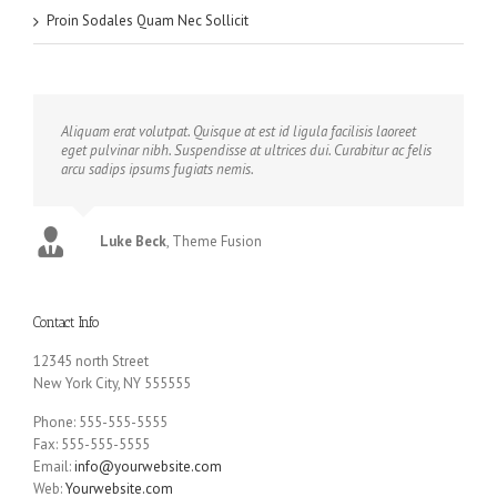
Proin Sodales Quam Nec Sollicit
Aliquam erat volutpat. Quisque at est id ligula facilisis laoreet
eget pulvinar nibh. Suspendisse at ultrices dui. Curabitur ac felis
arcu sadips ipsums fugiats nemis.
Luke Beck
,
Theme Fusion
Contact Info
12345 north Street
New York City, NY 555555
Phone: 555-555-5555
Fax: 555-555-5555
Email:
info@yourwebsite.com
Web:
Yourwebsite.com